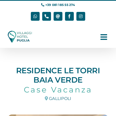
Salta
+39 081 185 55 274
al
contenuto
WhatsApp
Phone
Email
Facebook
Instagram
RESIDENCE LE TORRI
BAIA VERDE
Case Vacanza
GALLIPOLI