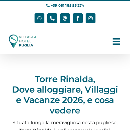
Salta
+39 081 185 55 274
al
contenuto
WhatsApp
Phone
Email
Facebook
Instagram
Torre Rinalda,
Dove alloggiare, Villaggi
e Vacanze 2026, e cosa
vedere
Situata lungo la meravigliosa costa pugliese,