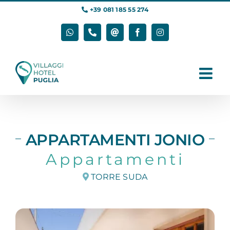
Salta
+39 081 185 55 274
al
contenuto
WhatsApp
Phone
Email
Facebook
Instagram
APPARTAMENTI JONIO
Appartamenti
TORRE SUDA