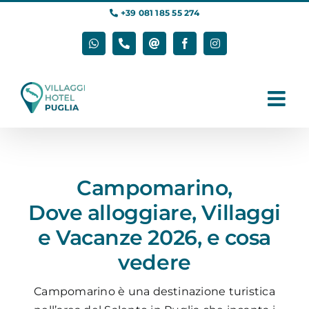
Salta
+39 081 185 55 274
al
contenuto
WhatsApp
Phone
Email
Facebook
Instagram
Campomarino,
Dove alloggiare, Villaggi
e Vacanze 2026, e cosa
vedere
Campomarino è una destinazione turistica