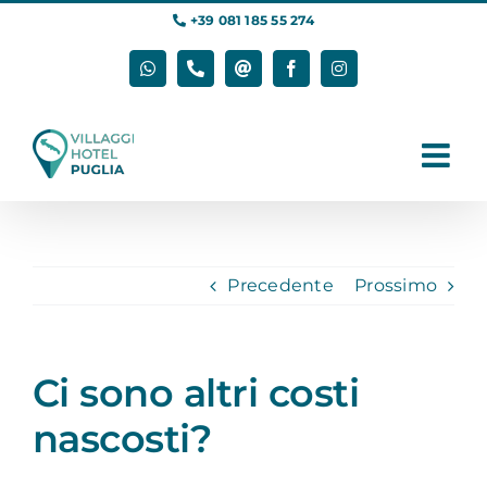
Salta
+39 081 185 55 274
al
contenuto
WhatsApp
Phone
Email
Facebook
Instagram
Precedente
Prossimo
Ci sono altri costi
nascosti?