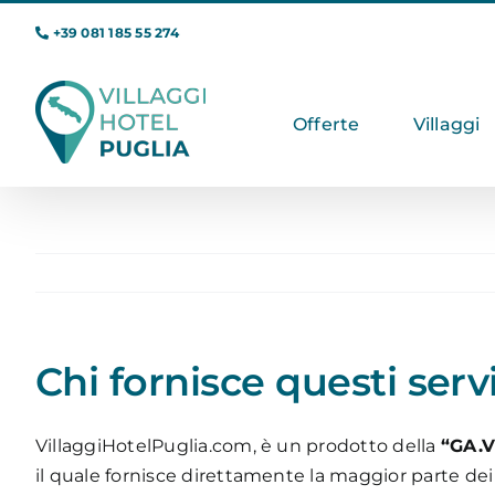
Salta
+39 081 185 55 274
al
contenuto
Offerte
Villaggi
Chi fornisce questi serv
VillaggiHotelPuglia.com, è un prodotto della
“GA.VI
il quale fornisce direttamente la maggior parte dei s