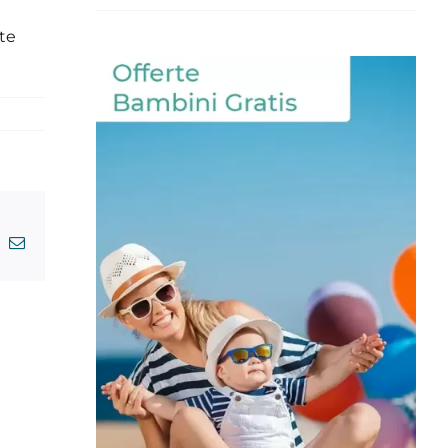
ate
am
interest
Email