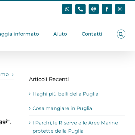
WhatsApp
Phone
Email
Facebook
Instagr
aggia informato
Aiuto
Contatti
simo
Articoli Recenti
I laghi più belli della Puglia
Cosa mangiare in Puglia
ggi”
,
I Parchi, le Riserve e le Aree Marine
protette della Puglia