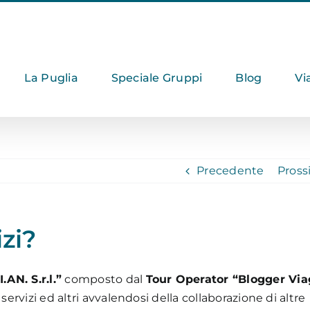
La Puglia
Speciale Gruppi
Blog
Vi
Precedente
Pros
izi?
.AN. S.r.l.”
composto dal
Tour Operator “Blogger Via
ervizi ed altri avvalendosi della collaborazione di altre